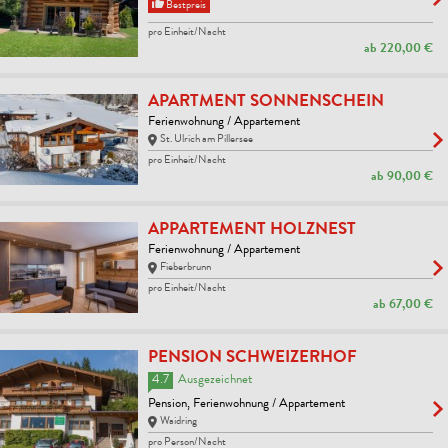
Bestpreis
pro Einheit/Nacht
ab
220,00 €
APARTMENT SONNENSCHEIN
Ferienwohnung / Appartement
St. Ulrich am Pillersee
pro Einheit/Nacht
ab
90,00 €
APPARTEMENT HOLZNEST
Ferienwohnung / Appartement
Fieberbrunn
pro Einheit/Nacht
ab
67,00 €
PENSION SCHWEIZERHOF
4.7
Ausgezeichnet
Pension, Ferienwohnung / Appartement
Waidring
pro Person/Nacht