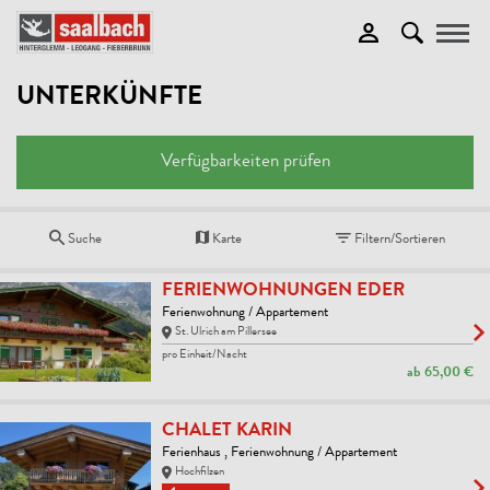
Toggle
UNTERKÜNFTE
Verfügbarkeiten prüfen
Suche
Karte
Filtern/Sortieren
FERIENWOHNUNGEN EDER
Ferienwohnung / Appartement
St. Ulrich am Pillersee
pro Einheit/Nacht
ab
65,00 €
CHALET KARIN
Ferienhaus , Ferienwohnung / Appartement
Hochfilzen