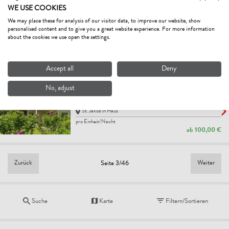
WE USE COOKIES
We may place these for analysis of our visitor data, to improve our website, show
KRÖPFLHOF
personalised content and to give you a great website experience. For more information
Bauernhof, Ferienwohnung / Appartement
about the cookies we use open the settings.
St. Jakob in Haus
pro Einheit/Nacht
ab
59,00 €
Accept all
Deny
No, adjust
BUCHENSTEINBLICK
Ferienwohnung / Appartement
St. Jakob in Haus
pro Einheit/Nacht
ab
100,00 €
Zurück
Weiter
Seite 3/46
Suche
Karte
Filtern/Sortieren