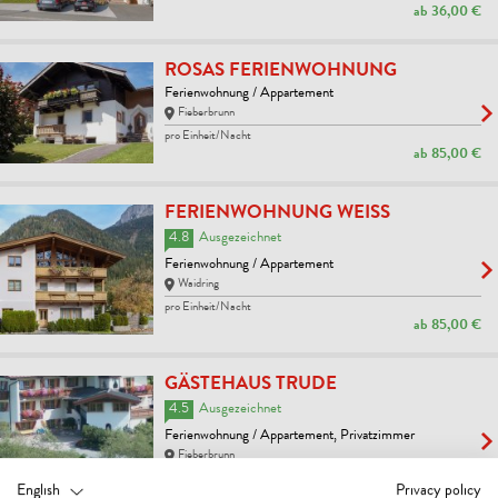
ab
36,00 €
ROSAS FERIENWOHNUNG
Ferienwohnung / Appartement
Fieberbrunn
pro Einheit/Nacht
ab
85,00 €
FERIENWOHNUNG WEISS
4.8
Ausgezeichnet
Ferienwohnung / Appartement
Waidring
pro Einheit/Nacht
ab
85,00 €
GÄSTEHAUS TRUDE
4.5
Ausgezeichnet
Ferienwohnung / Appartement, Privatzimmer
Fieberbrunn
pro Person/Nacht
English
Privacy policy
ab
28,00 €