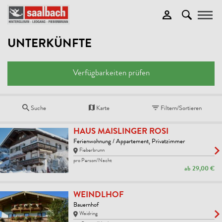
Toggle
UNTERKÜNFTE
Verfügbarkeiten prüfen
Suche
Karte
Filtern/Sortieren
HAUS MAISLINGER ROSI
Ferienwohnung / Appartement, Privatzimmer
Fieberbrunn
pro Person/Nacht
ab
29,00 €
WEINDLHOF
Bauernhof
Waidring