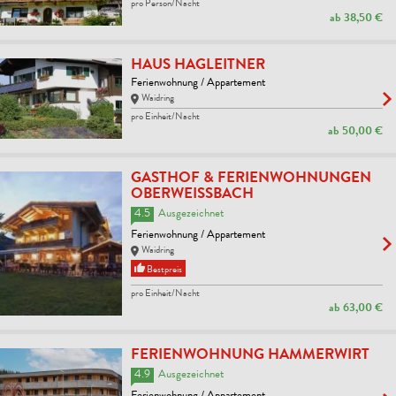
pro Person/Nacht
ab
38,50 €
HAUS HAGLEITNER
Ferienwohnung / Appartement
Waidring
pro Einheit/Nacht
ab
50,00 €
GASTHOF & FERIENWOHNUNGEN
OBERWEISSBACH
4.5
Ausgezeichnet
Ferienwohnung / Appartement
Waidring
Bestpreis
pro Einheit/Nacht
ab
63,00 €
FERIENWOHNUNG HAMMERWIRT
4.9
Ausgezeichnet