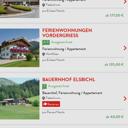
Ferienwohnung / Appartement
Fieberbrunn
pro Einheit/Nacht
ab
177,00 €
FERIENWOHNUNGEN
VORDERGRIESS
4.9
Ausgezeichnet
Ferienwohnung / Appartement
Hochfilzen
pro Einheit/Nacht
ab
105,00 €
BAUERNHOF ELSBICHL
5
Ausgezeichnet
Bauernhof, Ferienwohnung / Appartement
Fieberbrunn
Bestpreis
pro Person/Nacht
ab
40,00 €