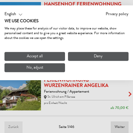
HANSENHOF FERIENWOHNUNG
Ferienwohnung / Appartement
English
Privacy policy
Fieberbrunn
WE USE COOKIES
pro Einheit/Nacht
ab
100,00 €
We may place these for analysis of our visitor data, to improve our website, show
personalised content and to give you a great website experience. For more information
about the cookies we use open the settings.
HAUS SONNEGG
Ferienwohnung / Appartement
Fieberbrunn
Accept all
Deny
pro Einheit/Nacht
ab
65,00 €
No, adjust
FERIENWOHNUNG
WURZENRAINER ANGELIKA
Ferienwohnung / Appartement
St. Ulrich am Pillersee
pro Einheit/Nacht
ab
70,00 €
Zurück
Weiter
Seite 1/46