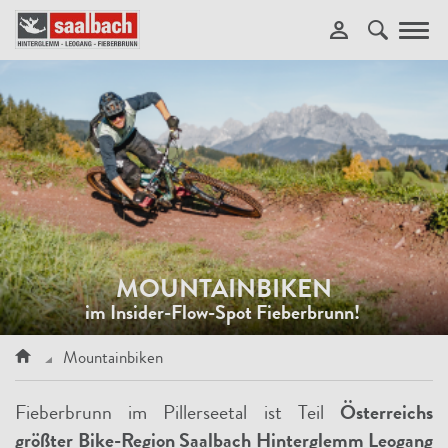
Toggl
navig
MOUNTAINBIKEN
im Insider-Flow-Spot Fieberbrunn!
Mountainbiken
Fieberbrunn im Pillerseetal ist Teil
Österreichs
größter Bike-Region Saalbach Hinterglemm Leogang