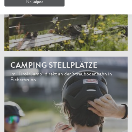
No, adjust
CAMPING STELLPLÄTZE
im "Tirol Camp" direkt an der Streubödenbahn in
Fieberbrunn