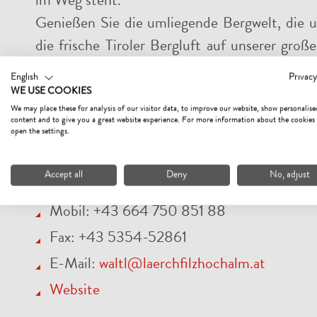
im Weg steht.
Genießen Sie die umliegende Bergwelt, die 
die frische Tiroler Bergluft auf unserer gro
lassen Sie Ihren Wandertag gemütlich bei ei
English
Privacy
und einem Stück selbstgebackenem Kuchen au
WE USE COOKIES
We may place these for analysis of our visitor data, to improve our website, show personalise
content and to give you a great website experience. For more information about the cookies
open the settings.
Kontakt
Alpengasthof Lärchfilzhochalm
Accept all
Deny
No, adjust
Almen 43, 6391 Fieberbrunn
Mobil: +43 664 750 851 88
Fax: +43 5354-52861
E-Mail:
waltl@laerchfilzhochalm.at
Website