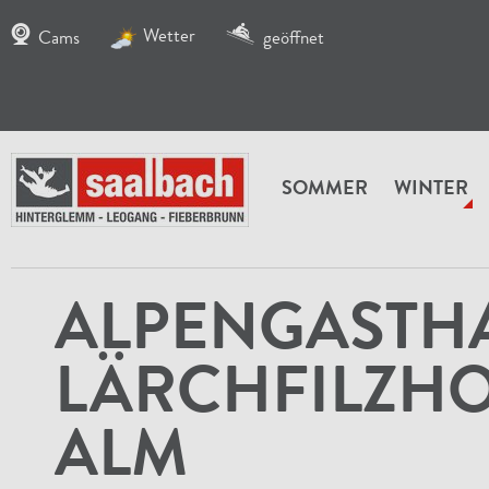
Wetter
Cams
geöffnet
SOMMER
WINTER
SKIGEBIET
SKIHÜTTEN
Alpengasthaus Lärchfi
ALPENGASTH
LÄRCHFILZH
ALM