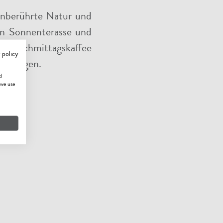
unberührte Natur und
ßen Sonnenterasse und
nem Nachmittagskaffee
 policy
sklingen.
d
 we use