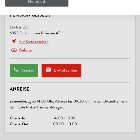
No, adjust
VERPFLEGUNG
PENSION GEISLER
Erweitertes Frühstück, Frühstück, Frühstücksbuffet
Dorfstr. 25,
KINDER
6393 St. Ulrich am Pillersee AT
Auf Karte anzeigen
Gitterbett / Babybett, Kinderfreundlich, Kinderhochstuhl
Website
SPORT / FREIZEIT
Gratiseintritt zur Loipe
Anrufen
E-Mail senden
LINKS
ANREISE
Pension Geisler
Zimmerbezug ab 14.00 Uhr, Abreise bis 09.30 Uhr. In der Ortsmitte nach
dem Cafe Platzerl rechts abbiegen.
KONDITIONEN
Check-In:
14:00 - 18:00
Im Winter ist die Loipengebühr im Preis inklusive.
Check-Out:
08:00 - 10:00
Auf Wunsch: Carport kostenlos