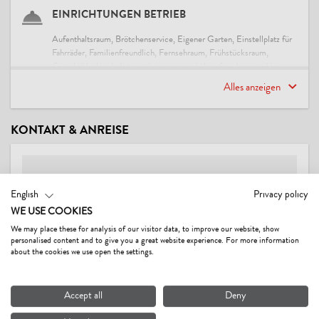
EINRICHTUNGEN BETRIEB
Aufenthaltsraum, Brötchenservice, Eigener Garten, Einstellplatz für
Fahrräder, Familienfreundlich, Fernsehraum, Frühstücksraum,
Gästekühlschrank, Internetbenutzung gebührenfrei, Liegestühle,
Motorrad-Parkplatz, PKW-Parkplatz, Schuhtrockner, Skiabstellraum,
Alles anzeigen
Sonnenterrasse, Unterstellplatz für Auto, Unterstellplatz für
Motorrad, WiFi, Wintergarten
KONTAKT & ANREISE
EIGNUNG
Familien, Geschäftsreisende, Gruppen, Jugendliche, Nichtraucher,
Senioren, Singles
English
Privacy policy
WE USE COOKIES
FREMDSPRACHEN
We may place these for analysis of our visitor data, to improve our website, show
Deutsch, Englisch
personalised content and to give you a great website experience. For more information
about the cookies we use open the settings.
VERLEIH
Accept all
Deny
Wanderstöcke