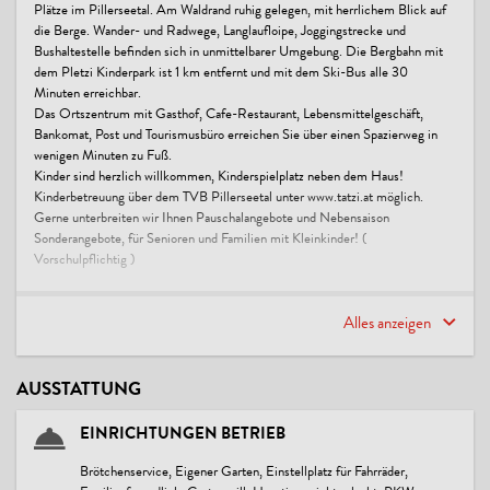
Plätze im Pillerseetal. Am Waldrand ruhig gelegen, mit herrlichem Blick auf
die Berge. Wander- und Radwege, Langlaufloipe, Joggingstrecke und
Bushaltestelle befinden sich in unmittelbarer Umgebung. Die Bergbahn mit
dem Pletzi Kinderpark ist 1 km entfernt und mit dem Ski-Bus alle 30
Minuten erreichbar.
Das Ortszentrum mit Gasthof, Cafe-Restaurant, Lebensmittelgeschäft,
Bankomat, Post und Tourismusbüro erreichen Sie über einen Spazierweg in
wenigen Minuten zu Fuß.
Kinder sind herzlich willkommen, Kinderspielplatz neben dem Haus!
Kinderbetreuung über dem TVB Pillerseetal unter www.tatzi.at möglich.
Gerne unterbreiten wir Ihnen Pauschalangebote und Nebensaison
Sonderangebote, für Senioren und Familien mit Kleinkinder! (
Vorschulpflichtig )
* Kostenloses Brötchen-Service zum Frühstück
* Ski-Abstellraum
Alles anzeigen
* Skischuh-und Bekleidungs-Trockenraum
* Benützung der Waschmaschine und Wäschetrockner möglich
AUSSTATTUNG
EINRICHTUNGEN BETRIEB
Brötchenservice, Eigener Garten, Einstellplatz für Fahrräder,