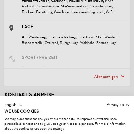
Familienfreundlich, Gartengrill, Haustiere nicht erlaubt, PKW-
Parkplatz, Schuhtrockner, Ski-Service-Raum, Skiabstellraum,
Trockner-Benutzung, Waschmaschinenbenutzung mögl., WiFi
LAGE
Am Wanderweg, Direkt am Radweg, Direkt an d. Ski-/ Wander-/
Bushaltestelle, Ortsrand, Ruhige Lage, Waldnähe, Zentrale Lage
SPORT / FREIZEIT
Fitnessraum, Gratiseintritt zur Loipe
Alles anzeigen
LINKS
Haus Schwaiger-Fleckl
KONTAKT & ANREISE
English
Privacy policy
KONDITIONEN
WE USE COOKIES
* Gratis Internetzugang W-Lan
We may place these for analysis of our visitor data, to improve our website, show
* Gratis Benützung der Hauseigenen Fahrräder (auf eigene Gefahr &
personalised content and to give you a great website experience. For more information
about the cookies we use open the settings.
Voranmeldung)