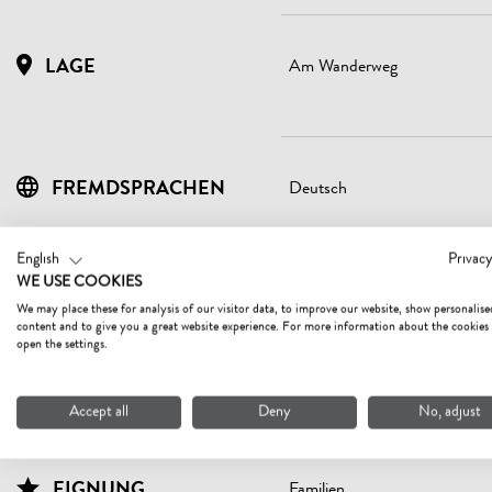
LAGE
Am Wanderweg
FREMDSPRACHEN
Deutsch
English
Privacy
WE USE COOKIES
EINRICHTUNGEN
Einstellplatz für Fahrräder
We may place these for analysis of our visitor data, to improve our website, show personalise
content and to give you a great website experience. For more information about the cookies
BETRIEB
Heizung
open the settings.
Skiabstellraum
Accept all
Deny
No, adjust
EIGNUNG
Familien