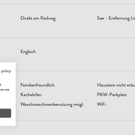
Direkt am Radweg
See - Entfernung (
Englisch
 policy
Familienfreundlich
Haustiere nicht erla
d
 we use
Kachelofen
PKW-Parkplatz
Waschmaschinenbenutzung mögl.
WiFi