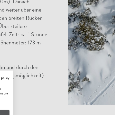
020m). Danach
d weiter über eine
den breiten Rücken
ber steilere
el. Zeit: ca. 1 Stunde
Höhenmeter: 173 m
alm und durch den
fstiegsmöglichkeit).
 policy
d
 we use