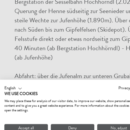
Bergstation der Sesselbahn Hochhörndl (2.
Querung der Henne südseitig zur Seenieder un
steile Wechte zur Jufenhöhe (1.890m). Über 
nach Süden bis zum Gipfelfelsen (Skidepot). Ü
Felsstufe direkt oder etwas nordseitig zum Gipf
40 Minuten (ab Bergstation Hochhörndl) - 
(ab Jufenhöhe)
Abfahrt:
über die Jufenalm zur unteren Grub
Pletzergraben nach Fieberbrunn (auch eine Au
English
Privacy
WE USE COOKIES
We may place these for analysis of our visitor data, to improve our website, show personalise
content and to give you a great website experience. For more information about the cookies
open the settings.
Accept all
Deny
No, adjust