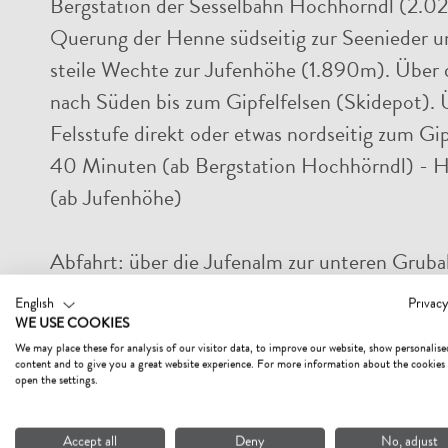
Bergstation der Sesselbahn Hochhörndl (2.
Querung der Henne südseitig zur Seenieder un
steile Wechte zur Jufenhöhe (1.890m). Über 
nach Süden bis zum Gipfelfelsen (Skidepot). Ü
Felsstufe direkt oder etwas nordseitig zum Gipf
40 Minuten (ab Bergstation Hochhörndl) - 
(ab Jufenhöhe)
Abfahrt:
über die Jufenalm zur unteren Grub
Pletzergraben nach Fieberbrunn (auch eine Au
English
Privacy
WE USE COOKIES
We may place these for analysis of our visitor data, to improve our website, show personalise
content and to give you a great website experience. For more information about the cookies
open the settings.
Accept all
Deny
No, adjust