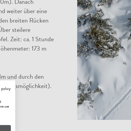
020m). Danach
d weiter über eine
den breiten Rücken
ber steilere
el. Zeit: ca. 1 Stunde
Höhenmeter: 173 m
alm und durch den
fstiegsmöglichkeit).
 policy
d
 we use