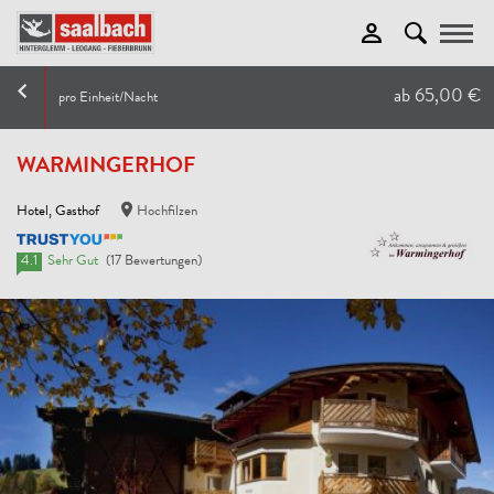
Toggle
ab 65,00 €
pro Einheit/Nacht
WARMINGERHOF
Hotel, Gasthof
Hochfilzen
4.1
Sehr Gut
(17 Bewertungen)