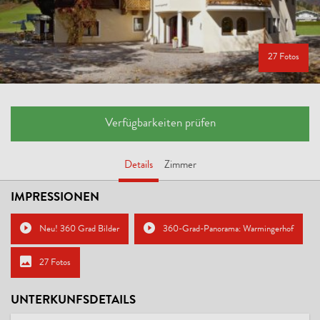
27 Fotos
Verfügbarkeiten prüfen
Details
Zimmer
IMPRESSIONEN
Neu! 360 Grad Bilder
360-Grad-Panorama: Warmingerhof
27 Fotos
UNTERKUNFSDETAILS