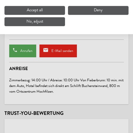
GRUPPEN
Liftweg 3,
Accept all
Deny
Busparkplatz, Gruppen möglich bis Pers.: 30
6395 Hochfilzen AT
No, adjust
Auf Karte anzeigen
WELLNESS
Website
Infrarotkabine, Sauna, Solarium
Anrufen
E-Mail senden
ZAHLUNGSARTEN
Barzahlung, EC-Cash / Maestro, Kreditkarten möglich
ANREISE
EIGNUNG
Zimmerbezug: 14:00 Uhr / Abreise: 10:00 Uhr Von Fieberbrunn: 10 min. mit
dem Auto, Hotel befindet sich direkt am Schilift Buchensteinwand, 800 m
Familien
vom Ortszentrum Hochfilzen.
LINKS
Homepage
TRUST-YOU-BEWERTUNG
facebook
Neu! 360 Grad Bilder
360-Grad-Panorama: Warmingerhof