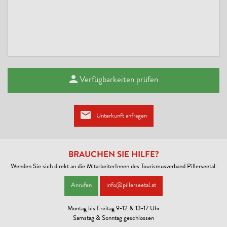
KONDITIONEN
Kreditkarten: Mastercard, Visa, Diners Club, Amex, Maestro;
Haustiere EUR 12,00 pro Nacht ohne Futter.
Verfügbarkeiten prüfen
Unterkunft anfragen
BRAUCHEN SIE HILFE?
Wenden Sie sich direkt an die MitarbeiterInnen des Tourismusverband Pillerseetal:
Anrufen
info@pillerseetal.at
Montag bis Freitag 9-12 & 13-17 Uhr
Samstag & Sonntag geschlossen